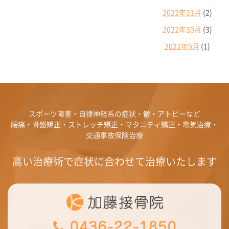
2022年11月
(2)
2022年10月
(3)
2022年9月
(1)
スポーツ障害・自律神経系の症状・鬱・アトピーなど
腰痛・骨盤矯正・ストレッチ矯正・マタニティ矯正・電気治療・
交通事故保険治療
高い治療術で症状に合わせて治療いたします