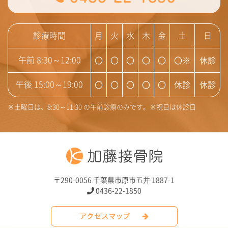
診療時間
月
火
水
木
金
土
日
〇
〇
〇
〇
〇
〇※
休診
午前 8:30～12:00
〇
〇
〇
〇
〇
休診
休診
午後 15:00～19:00
※土曜日は、8:30～11:30 の午前診療のみです。※祝日は休診日
〒290-0056 千葉県市原市五井 1887-1
0436-22-1850