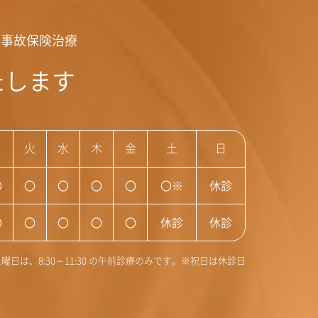
通事故保険治療
たします
月
火
水
木
金
土
日
〇
〇
〇
〇
〇
〇※
休診
〇
〇
〇
〇
〇
休診
休診
曜日は、8:30～11:30 の午前診療のみです。※祝日は休診日