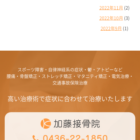
2022年11月
(2)
2022年10月
(3)
2022年9月
(1)
スポーツ障害・自律神経系の症状・鬱・アトピーなど
腰痛・骨盤矯正・ストレッチ矯正・マタニティ矯正・電気治療・
交通事故保険治療
高い治療術で症状に合わせて治療いたします