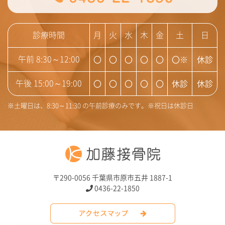
診療時間
月
火
水
木
金
土
日
〇
〇
〇
〇
〇
〇※
休診
午前 8:30～12:00
〇
〇
〇
〇
〇
休診
休診
午後 15:00～19:00
※土曜日は、8:30～11:30 の午前診療のみです。※祝日は休診日
〒290-0056 千葉県市原市五井 1887-1
0436-22-1850