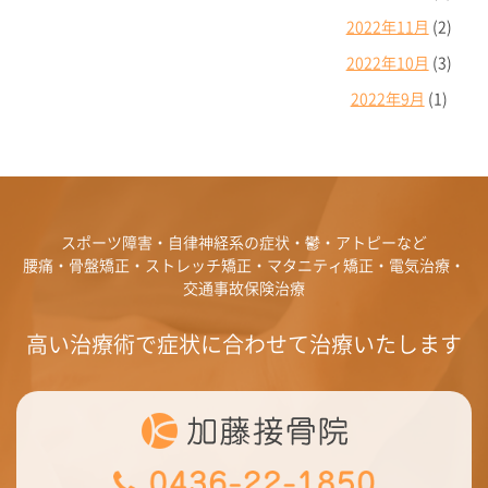
2022年11月
(2)
2022年10月
(3)
2022年9月
(1)
スポーツ障害・自律神経系の症状・鬱・アトピーなど
腰痛・骨盤矯正・ストレッチ矯正・マタニティ矯正・電気治療・
交通事故保険治療
高い治療術で症状に合わせて治療いたします