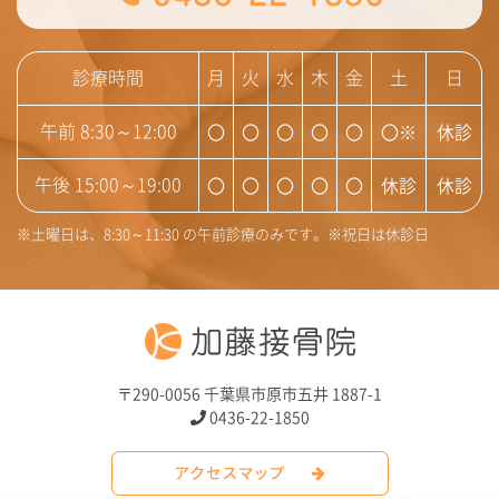
診療時間
月
火
水
木
金
土
日
〇
〇
〇
〇
〇
〇※
休診
午前 8:30～12:00
〇
〇
〇
〇
〇
休診
休診
午後 15:00～19:00
※土曜日は、8:30～11:30 の午前診療のみです。※祝日は休診日
〒290-0056 千葉県市原市五井 1887-1
0436-22-1850