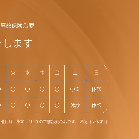
通事故保険治療
たします
月
火
水
木
金
土
日
〇
〇
〇
〇
〇
〇※
休診
〇
〇
〇
〇
〇
休診
休診
曜日は、8:30～11:30 の午前診療のみです。※祝日は休診日